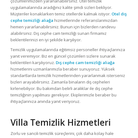
çözümlerimizden yararlanabilirsiniz. Otel temizlik
uygulamalarında aradığınız kalite şimdi sizleri bekliyor.
Müşteriler konaklarken temiz otellerde kalmak istiyor.
Otel
dış
cephe temizliği
aliağa
hizmetlerinde referanslarımızdan
hemen yararlanabilirsiniz. Bunun için bizlerden randevu
alabilirsiniz. Dış cephe cam temizliği sunan firmamız
beklentilerinizi en iyi şekilde karşılıyor.
Temizlik uygulamalarında eğitimsiz personeller ihtiyaçlarınıza
yanıt veremiyor. Biz en güncel çözümleri sizlere sunarak
beklentileri karşılıyoruz.
Dış cephe cam temizliği aliağa
hizmetlerini uzmanlarımızla beraber sunuyoruz. Yüksek
standartlarda temizlik hizmetlerinden yararlanmak isterseniz
bizleri arayabilirsiniz. Zamanla binaların dış cepheleri
kirlenebiliyor. Bu bakımdan belirli aralıklar ile dış cephe
temizliğinin yapılması gerekiyor. Ekiplerimizle beraber bu
ihtiyaçlarınıza anında yanıt veriyoruz.
Villa Temizlik Hizmetleri
Zorlu ve sancılı temizlik süreçlerini, çok daha kolay hale