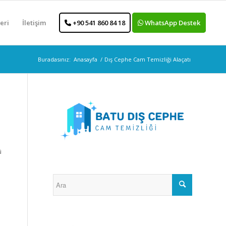
eri
İletişim
+90 541 860 84 18
WhatsApp Destek
Buradasınız:
Anasayfa
/
Dış Cephe Cam Temizliği Alaçatı
ü