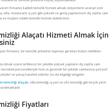
n mutlaka bir temizlik şirketine ihtiyaç duyulmaktadır.
 veren firmamız kaliteli temizlik hizmeti almak isteyenlerin aranan ismi
, villa, restaurant, iş yeri gibi yüksek ve geniş yapılarınızın dış cephe cam
te ve müşteri odaklı temizlik hizmeti alabilirsiniz.
zliği Alaçatı Hizmeti Almak İçin
siniz
pan firmamız, bir temizlik şirketinin taşıması gereken bütün nitelikleri
 olmak üzere tehlikesiz bir şekilde yüksek yapıların dış cephe cam
ecrübeli personelleriyle hızlı ve güvenilir bir şekilde camlarınızı pırıl pırıl
üdür ve yavaş hareket ederler, bu da bilgeliği simgeler.
m temizliği alaçatı
, villa temizliği, iş yeri ve ofis temizliği gibi birçok yerin
yaratmaktadır.
zliği Fiyatları