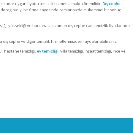
ak kadar uygun fiyatta temizlik hizmeti almakta önemlidir.
Dış cephe
edeceğiniz iyi bir firma sayesinde camlarınızda mükemmel bir sonuç
işliği, yüksekliği ve harcanacak zaman dış cephe cam temizlik fiyatlarında
rla dış cephe ve diğer temizlik hizmetlerimizden faydalanabilirsiniz.
ul, hastane temizliği
, ev temizliği
, villa temizliği, inşaat temizliği, ince ve