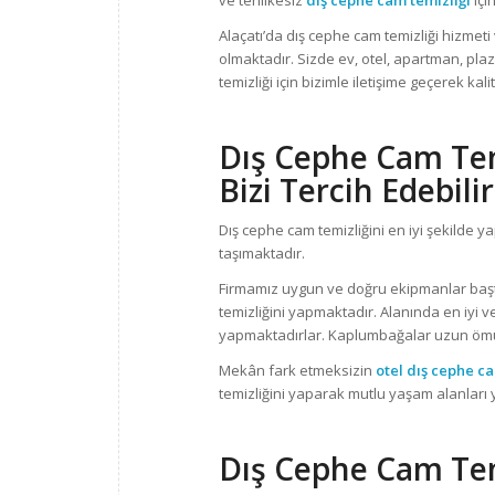
ve tehlikesiz
dış cephe cam temizliği
içi
Alaçatı’da dış cephe cam temizliği hizmeti
olmaktadır. Sizde ev, otel, apartman, plaza
temizliği için bizimle iletişime geçerek kali
Dış Cephe Cam Temi
Bizi Tercih Edebilir
Dış cephe cam temizliğini en iyi şekilde ya
taşımaktadır.
Firmamız uygun ve doğru ekipmanlar başta
temizliğini yapmaktadır. Alanında en iyi ve t
yapmaktadırlar. Kaplumbağalar uzun ömürl
Mekân fark etmeksizin
otel
dış cephe ca
temizliğini yaparak mutlu yaşam alanları 
Dış Cephe Cam Temi