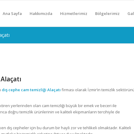
Ana Sayfa
Hakkımızda
Hizmetlerimiz
Bölgelerimiz
Gal
açatı
Alaçatı
en
dış cephe cam temizliği Alaçatı
firması olarak İzmir’in temizlik sektörün
tiren yerlerinden olan cam temizliği büyük bir emek ve beceri ile
ca doğru temizlik ürünlerinin ve kaliteli ekipmanların tercihiyle de
rken dış cepheler için bu durum bir hayli zor ve tehlikeli olmaktadır. Kaliteli