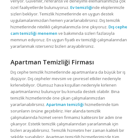
veriyor. Güvenilir, referanslı ve deneyimli elemanlarımızla çok
özel faaliyetlerde bulunuyoruz.
Ev temizliği
nde ekiplerimizle
sizleri bekliyor. Temizlik hizmetlerinde en uygun destek
uygulamalarımızdan hemen yararlanabilirsiniz. Dış temizlik
hizmetlerinde nitelikli çalışmalarımızla öne çıkıyoruz.
Dış cephe
cam temizliği menemen
ve bakımında sizleri fazlasıyla
memnun ediyoruz. En uygun fiyatlı ev temizliği çalışmalarından
yararlanmak isterseniz bizleri arayabilirsiniz.
Apartman Temizliği Firması
Dış cephe temizlik hizmetlerinde apartmanlara da büyük bir iş
düşüyor. Dış cepheler mevsim ve çevresel etkiler nedeniyle
kirlenebiliyor. Olumsuz hava koşulları nedeniyle kirlenen
apartmanlarınız bulunuyor bu konuda destek olabilir. Bina
temizlik hizmetlerinde öne çıkan çalışmalarımızdan
yararlanabilirsiniz.
Apartman temizliği
hizmetlerinde tüm
sorunların önüne geçebiliriz. Her alanda temizlik
çalışmalarında hizmet veren firmamız kalitesini bir adım öne
çıkarıyor. Estetik temizlik çalışmalarından yararlanmak için
bizleri arayabilirsiniz. Temizlik hizmetini her zaman kaliteli bir
şekilde sunabiliriz. Apartman temizliği hizmetlerimizde tüm