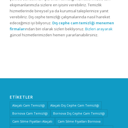
ekipmanlarımızla sizlere en iyisini verebiliriz. Temizlik
hizmetlerinde bireysel ya da kurumsal taleplerinize yanıt
verebiliriz. Dış cephe temizliği çalışmalarında nasıl hareket
edeceğimizi iyi biliyoruz.
Dış cephe cam temizliği menemen
firmaları
ndan biri olarak sizleri bekliyoruz.
Bizleri arayarak
güncel hizmetlerimizden hemen yararlanabilirsiniz.
ETIKETLER
Alaçatı Cam Temizliği
Alaçatı Dış Cephe Cam Temizliği
Bornova Cam Temizliği
Bornova Dış Cephe Cam Temizliği
Cam Silme Fiyatları Alaçatı
Cam Silme Fiyatları Bornova