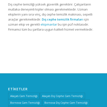
Dış cephe temizliği yüksek güvenlik gerektirir. Çalışanların
mutlaka deneyimli kişiler olması gerekmektedir. Uzman
ekiplerin yanı sıra vinç, dış cephe temizlik makinası, sepetli
araçlar gerekmektedir.
Dış cephe temizlik firmaları
için
uzman ekip ve gerekli
ekipmanlar
bu işin püf noktasıdır.
Firmamız tüm bu şartlara uygun kaliteli hizmet vermektedir.
ETIKETLER
Alaçatı Cam Temizliği
Alaçatı Dış Cephe Cam Temizliği
Bornova Cam Temizliği
Bornova Dış Cephe Cam Temizliği