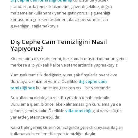
Dış cephe cam temizliği ödemiş
konusunda yüksek
standartlarda temizlik hizmetini, güvenli şekilde, doğru
malzemeler kullanarak yerine getiriyoruz. İş güvenliği
konusunda gereken tedbirleri alarak personelimizin
güvenliğini sağlamaktayız.
Dış Cephe Cam Temizliğini Nasıl
Yapıyoruz?
Kirlene bina dış cephelerini, her zaman müşteri memnuniyetini
merkeze alıp yüksek kalite ve standartlarda yapmaktayız.
Yumuşak temizlik dediğimiz, yumuşak fırçalarla ovarak ve
durulayarak hizmet veririz. Özellikle
dış cephe cam
temizliğinde
kullanılması gereken etkili bir yöntemdir.
Su kullanımı oldukça azdır. Bu yüzden tercih edilebilir.
Durulama işlemi bitince leke kalmaması için kurulama ya da
çekme işlemi yapılır. Özellikle
villa temizliği
gibi daha küçük
yerlerde yeterince etkilidir.
Kalıcı hale gelmiş kirlerin temizliğinde gerekli kimyasal ilaçları
kullanarak istenilen düzeyde temizliğe ulaşılır.